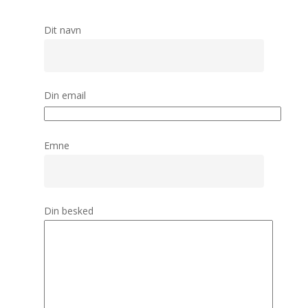
Dit navn
Din email
Emne
Forside
Kontorlokaler
Din besked
Faciliteter
Parkering og
åbningstider
Kontakt os